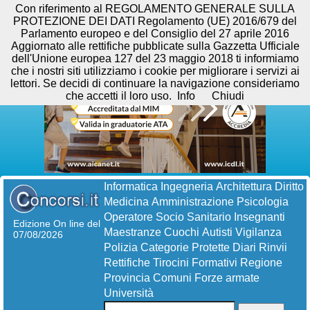
Con riferimento al REGOLAMENTO GENERALE SULLA
PROTEZIONE DEI DATI Regolamento (UE) 2016/679 del
Parlamento europeo e del Consiglio del 27 aprile 2016
Aggiornato alle rettifiche pubblicate sulla Gazzetta Ufficiale
dell'Unione europea 127 del 23 maggio 2018 ti informiamo
che i nostri siti utilizziamo i cookie per migliorare i servizi ai
lettori. Se decidi di continuare la navigazione consideriamo
che accetti il loro uso.
Info
Chiudi
Informatica
Ingegneria
Architettura
Diritto
Medicina
Amministrazione
Psicologia
Operatore Socio Sanitario
Insegnanti
Edizione On line del
Maestranze
Cuochi
Autisti
Vigilanza
07/08/2026
Polizia
Categorie Protette
Diari
Rinvii
Rettifiche
Tirocini Formativi
Regione
Provincia
Comuni
Forze armate
Università