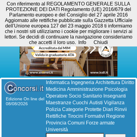
Con riferimento al REGOLAMENTO GENERALE SULLA
PROTEZIONE DEI DATI Regolamento (UE) 2016/679 del
Parlamento europeo e del Consiglio del 27 aprile 2016
Aggiornato alle rettifiche pubblicate sulla Gazzetta Ufficiale
dell'Unione europea 127 del 23 maggio 2018 ti informiamo
che i nostri siti utilizziamo i cookie per migliorare i servizi ai
lettori. Se decidi di continuare la navigazione consideriamo
che accetti il loro uso.
Info
Chiudi
Informatica
Ingegneria
Architettura
Diritto
Medicina
Amministrazione
Psicologia
Operatore Socio Sanitario
Insegnanti
Edizione On line del
Maestranze
Cuochi
Autisti
Vigilanza
08/08/2026
Polizia
Categorie Protette
Diari
Rinvii
Rettifiche
Tirocini Formativi
Regione
Provincia
Comuni
Forze armate
Università