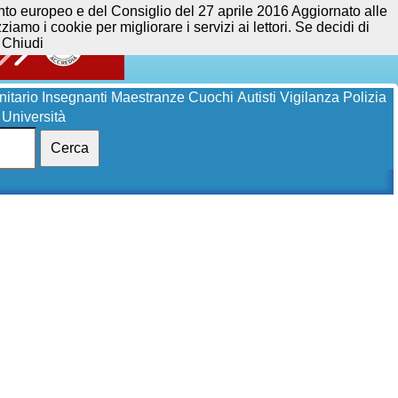
opeo e del Consiglio del 27 aprile 2016 Aggiornato alle
iamo i cookie per migliorare i servizi ai lettori. Se decidi di
Chiudi
itario
Insegnanti
Maestranze
Cuochi
Autisti
Vigilanza
Polizia
Università
Cerca