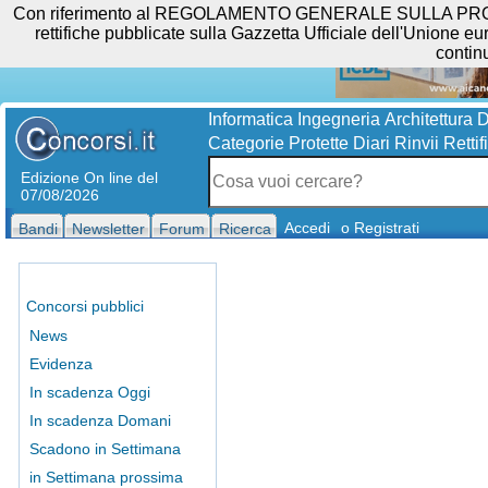
Con riferimento al REGOLAMENTO GENERALE SULLA PROTEZIO
rettifiche pubblicate sulla Gazzetta Ufficiale dell'Unione eur
contin
Informatica
Ingegneria
Architettura
D
Categorie Protette
Diari
Rinvii
Rettif
Edizione On line del
07/08/2026
Accedi
o Registrati
Bandi
Newsletter
Forum
Ricerca
Concorsi pubblici
News
Evidenza
In scadenza Oggi
In scadenza Domani
Scadono in Settimana
in Settimana prossima