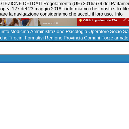
NE DEI DATI Regolamento (UE) 2016/679 del Parlamento eur
opea 127 del 23 maggio 2018 ti informiamo che i nostri siti utilizz
uare la navigazione consideriamo che accetti il loro uso.
Info
iritto
Medicina
Amministrazione
Psicologia
Operatore Socio San
iche
Tirocini Formativi
Regione
Provincia
Comuni
Forze armate