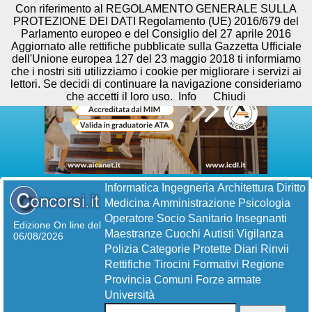
Con riferimento al REGOLAMENTO GENERALE SULLA
PROTEZIONE DEI DATI Regolamento (UE) 2016/679 del
Parlamento europeo e del Consiglio del 27 aprile 2016
Aggiornato alle rettifiche pubblicate sulla Gazzetta Ufficiale
dell'Unione europea 127 del 23 maggio 2018 ti informiamo
che i nostri siti utilizziamo i cookie per migliorare i servizi ai
lettori. Se decidi di continuare la navigazione consideriamo
che accetti il loro uso.
Info
Chiudi
Informatica
Ingegneria
Architettura
Diritto
Medicina
Amministrazione
Psicologia
Operatore Socio Sanitario
Insegnanti
Edizione On line del
Maestranze
Cuochi
Autisti
Vigilanza
06/08/2026
Polizia
Categorie Protette
Diari
Rinvii
Rettifiche
Tirocini Formativi
Regione
Provincia
Comuni
Forze armate
Università