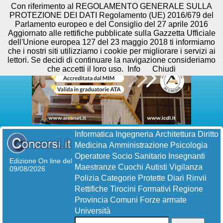
Con riferimento al REGOLAMENTO GENERALE SULLA
PROTEZIONE DEI DATI Regolamento (UE) 2016/679 del
Parlamento europeo e del Consiglio del 27 aprile 2016
Aggiornato alle rettifiche pubblicate sulla Gazzetta Ufficiale
dell'Unione europea 127 del 23 maggio 2018 ti informiamo
che i nostri siti utilizziamo i cookie per migliorare i servizi ai
lettori. Se decidi di continuare la navigazione consideriamo
che accetti il loro uso.
Info
Chiudi
Informatica
Ingegneria
Architettura
Diritto
Medicina
Amministrazione
Psicologia
Operatore Socio Sanitario
Insegnanti
Edizione On line del
Maestranze
Cuochi
Autisti
Vigilanza
09/08/2026
Polizia
Categorie Protette
Diari
Rinvii
Rettifiche
Tirocini Formativi
Regione
Provincia
Comuni
Forze armate
Università