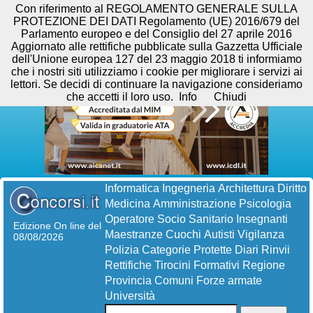
Con riferimento al REGOLAMENTO GENERALE SULLA
PROTEZIONE DEI DATI Regolamento (UE) 2016/679 del
Parlamento europeo e del Consiglio del 27 aprile 2016
Aggiornato alle rettifiche pubblicate sulla Gazzetta Ufficiale
dell'Unione europea 127 del 23 maggio 2018 ti informiamo
che i nostri siti utilizziamo i cookie per migliorare i servizi ai
lettori. Se decidi di continuare la navigazione consideriamo
che accetti il loro uso.
Info
Chiudi
Informatica
Ingegneria
Architettura
Diritto
Medicina
Amministrazione
Psicologia
Operatore Socio Sanitario
Insegnanti
Edizione On line del
Maestranze
Cuochi
Autisti
Vigilanza
08/08/2026
Polizia
Categorie Protette
Diari
Rinvii
Rettifiche
Tirocini Formativi
Regione
Provincia
Comuni
Forze armate
Università