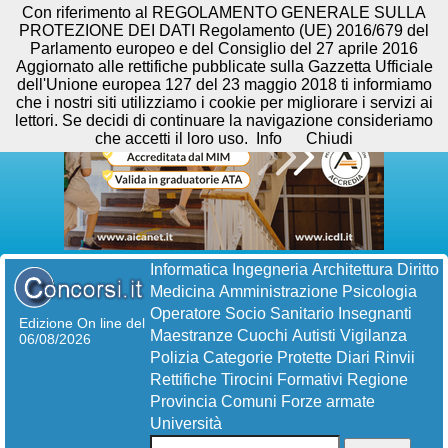
Con riferimento al REGOLAMENTO GENERALE SULLA
PROTEZIONE DEI DATI Regolamento (UE) 2016/679 del
Parlamento europeo e del Consiglio del 27 aprile 2016
Aggiornato alle rettifiche pubblicate sulla Gazzetta Ufficiale
dell'Unione europea 127 del 23 maggio 2018 ti informiamo
che i nostri siti utilizziamo i cookie per migliorare i servizi ai
lettori. Se decidi di continuare la navigazione consideriamo
che accetti il loro uso.
Info
Chiudi
Informatica
Ingegneria
Architettura
Diritto
Medicina
Amministrazione
Psicologia
Operatore Socio Sanitario
Insegnanti
Edizione On line del
Maestranze
Cuochi
Autisti
Vigilanza
06/08/2026
Polizia
Categorie Protette
Diari
Rinvii
Rettifiche
Tirocini Formativi
Regione
Provincia
Comuni
Forze armate
Università