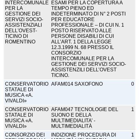
INTERCOMUNALE
ESAMI PER LA COPERTURA A
PER LA
TEMPO PIENO ED
GESTIONE DEI
INDETERMINATO DI N° 2 POSTI
SERVIZI SOCIO-
PER EDUCATORE
ASSISTENZIALI
PROFESSIONALE – DI CUI N. 1
DELL'OVEST-
POSTO RISERVATO ALLE
TICINO DI
PERSONE DISABILI DI CUI
ROMENTINO
ALL’ART. 1 DELLA LEGGE
12.3.1999 N. 68 PRESSO IL
CONSORZIO
INTERCOMUNALE PER LA
GESTIONE DEI SERVIZI SOCIO-
ASSISTENZILI DELL’OVEST
TICINO.
CONSERVATORIO
AFAM014 SAXOFONO
0
STATALE DI
MUSICA «A.
VIVALDI»
CONSERVATORIO
AFAM047 TECNOLOGIE DEL
1
STATALE DI
SUONO E DELLA
MUSICA «A.
MULTIMEDIALITA’ -
VIVALDI»
MULTIMEDIALITÀ
CONSORZIO DEI
INDIZIONE PROCEDURA DI
1