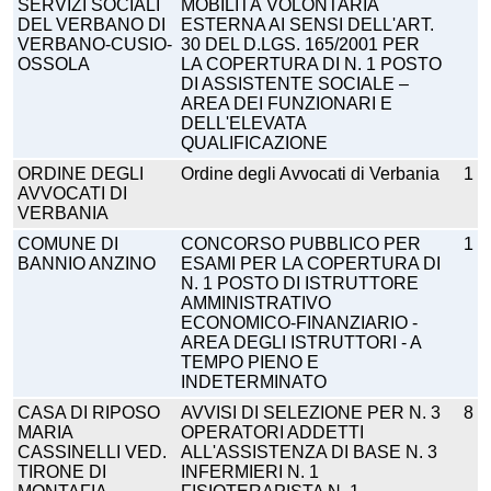
SERVIZI SOCIALI
MOBILITÀ VOLONTARIA
DEL VERBANO DI
ESTERNA AI SENSI DELL'ART.
VERBANO-CUSIO-
30 DEL D.LGS. 165/2001 PER
OSSOLA
LA COPERTURA DI N. 1 POSTO
DI ASSISTENTE SOCIALE –
AREA DEI FUNZIONARI E
DELL'ELEVATA
QUALIFICAZIONE
ORDINE DEGLI
Ordine degli Avvocati di Verbania
1
AVVOCATI DI
VERBANIA
COMUNE DI
CONCORSO PUBBLICO PER
1
BANNIO ANZINO
ESAMI PER LA COPERTURA DI
N. 1 POSTO DI ISTRUTTORE
AMMINISTRATIVO
ECONOMICO-FINANZIARIO -
AREA DEGLI ISTRUTTORI - A
TEMPO PIENO E
INDETERMINATO
CASA DI RIPOSO
AVVISI DI SELEZIONE PER N. 3
8
MARIA
OPERATORI ADDETTI
CASSINELLI VED.
ALL'ASSISTENZA DI BASE N. 3
TIRONE DI
INFERMIERI N. 1