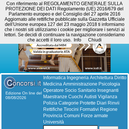
Con riferimento al REGOLAMENTO GENERALE SULLA
PROTEZIONE DEI DATI Regolamento (UE) 2016/679 del
Parlamento europeo e del Consiglio del 27 aprile 2016
Aggiornato alle rettifiche pubblicate sulla Gazzetta Ufficiale
dell'Unione europea 127 del 23 maggio 2018 ti informiamo
che i nostri siti utilizziamo i cookie per migliorare i servizi ai
lettori. Se decidi di continuare la navigazione consideriamo
che accetti il loro uso.
Info
Chiudi
Informatica
Ingegneria
Architettura
Diritto
Medicina
Amministrazione
Psicologia
Operatore Socio Sanitario
Insegnanti
Edizione On line del
Maestranze
Cuochi
Autisti
Vigilanza
08/08/2026
Polizia
Categorie Protette
Diari
Rinvii
Rettifiche
Tirocini Formativi
Regione
Provincia
Comuni
Forze armate
Università