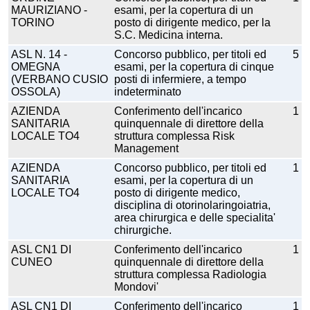
MAURIZIANO -
esami, per la copertura di un
TORINO
posto di dirigente medico, per la
S.C. Medicina interna.
ASL N. 14 -
Concorso pubblico, per titoli ed
5
OMEGNA
esami, per la copertura di cinque
(VERBANO CUSIO
posti di infermiere, a tempo
OSSOLA)
indeterminato
AZIENDA
Conferimento dell'incarico
1
SANITARIA
quinquennale di direttore della
LOCALE TO4
struttura complessa Risk
Management
AZIENDA
Concorso pubblico, per titoli ed
1
SANITARIA
esami, per la copertura di un
LOCALE TO4
posto di dirigente medico,
disciplina di otorinolaringoiatria,
area chirurgica e delle specialita'
chirurgiche.
ASL CN1 DI
Conferimento dell'incarico
1
CUNEO
quinquennale di direttore della
struttura complessa Radiologia
Mondovi'
ASL CN1 DI
Conferimento dell'incarico
1