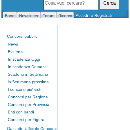
Cerca
Accedi
o Registrati
Bandi
Newsletter
Forum
Ricerca
Concorsi pubblici
News
Evidenza
In scadenza Oggi
In scadenza Domani
Scadono in Settimana
in Settimana prossima
I concorsi piu' visti
Concorsi per Regione
Concorsi per Provincia
Enti con bandi
Concorsi per Figura
Gazzette Ufficiale Concorsi