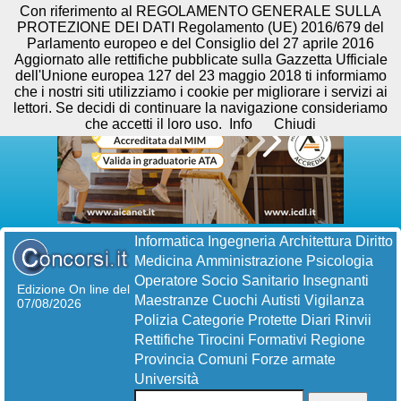
Con riferimento al REGOLAMENTO GENERALE SULLA
PROTEZIONE DEI DATI Regolamento (UE) 2016/679 del
Parlamento europeo e del Consiglio del 27 aprile 2016
Aggiornato alle rettifiche pubblicate sulla Gazzetta Ufficiale
dell'Unione europea 127 del 23 maggio 2018 ti informiamo
che i nostri siti utilizziamo i cookie per migliorare i servizi ai
lettori. Se decidi di continuare la navigazione consideriamo
che accetti il loro uso.
Info
Chiudi
Informatica
Ingegneria
Architettura
Diritto
Medicina
Amministrazione
Psicologia
Operatore Socio Sanitario
Insegnanti
Edizione On line del
Maestranze
Cuochi
Autisti
Vigilanza
07/08/2026
Polizia
Categorie Protette
Diari
Rinvii
Rettifiche
Tirocini Formativi
Regione
Provincia
Comuni
Forze armate
Università