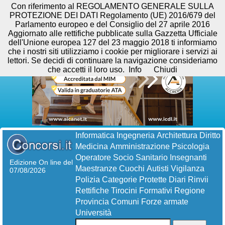
Con riferimento al REGOLAMENTO GENERALE SULLA
PROTEZIONE DEI DATI Regolamento (UE) 2016/679 del
Parlamento europeo e del Consiglio del 27 aprile 2016
Aggiornato alle rettifiche pubblicate sulla Gazzetta Ufficiale
dell'Unione europea 127 del 23 maggio 2018 ti informiamo
che i nostri siti utilizziamo i cookie per migliorare i servizi ai
lettori. Se decidi di continuare la navigazione consideriamo
che accetti il loro uso.
Info
Chiudi
Informatica
Ingegneria
Architettura
Diritto
Medicina
Amministrazione
Psicologia
Operatore Socio Sanitario
Insegnanti
Edizione On line del
Maestranze
Cuochi
Autisti
Vigilanza
07/08/2026
Polizia
Categorie Protette
Diari
Rinvii
Rettifiche
Tirocini Formativi
Regione
Provincia
Comuni
Forze armate
Università