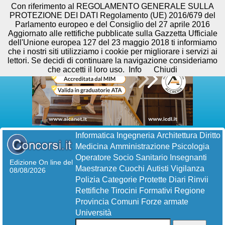
Con riferimento al REGOLAMENTO GENERALE SULLA
PROTEZIONE DEI DATI Regolamento (UE) 2016/679 del
Parlamento europeo e del Consiglio del 27 aprile 2016
Aggiornato alle rettifiche pubblicate sulla Gazzetta Ufficiale
dell'Unione europea 127 del 23 maggio 2018 ti informiamo
che i nostri siti utilizziamo i cookie per migliorare i servizi ai
lettori. Se decidi di continuare la navigazione consideriamo
che accetti il loro uso.
Info
Chiudi
Informatica
Ingegneria
Architettura
Diritto
Medicina
Amministrazione
Psicologia
Operatore Socio Sanitario
Insegnanti
Edizione On line del
Maestranze
Cuochi
Autisti
Vigilanza
08/08/2026
Polizia
Categorie Protette
Diari
Rinvii
Rettifiche
Tirocini Formativi
Regione
Provincia
Comuni
Forze armate
Università