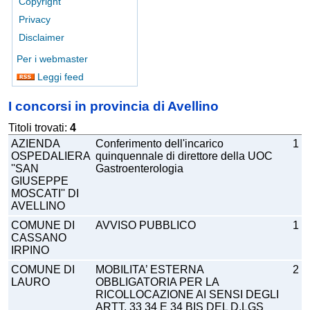
Copyright
Privacy
Disclaimer
Per i webmaster
Leggi feed
I concorsi in provincia di Avellino
Titoli trovati:
4
AZIENDA
Conferimento dell'incarico
1
OSPEDALIERA
quinquennale di direttore della UOC
''SAN
Gastroenterologia
GIUSEPPE
MOSCATI'' DI
AVELLINO
COMUNE DI
AVVISO PUBBLICO
1
CASSANO
IRPINO
COMUNE DI
MOBILITA’ ESTERNA
2
LAURO
OBBLIGATORIA PER LA
RICOLLOCAZIONE AI SENSI DEGLI
ARTT. 33 34 E 34 BIS DEL D.LGS