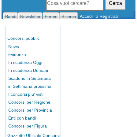
Cerca
Accedi
o Registrati
Bandi
Newsletter
Forum
Ricerca
Concorsi pubblici
News
Evidenza
In scadenza Oggi
In scadenza Domani
Scadono in Settimana
in Settimana prossima
I concorsi piu' visti
Concorsi per Regione
Concorsi per Provincia
Enti con bandi
Concorsi per Figura
Gazzette Ufficiale Concorsi