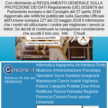
Con riferimento al REGOLAMENTO GENERALE SULLA
PROTEZIONE DEI DATI Regolamento (UE) 2016/679 del
Parlamento europeo e del Consiglio del 27 aprile 2016
Aggiornato alle rettifiche pubblicate sulla Gazzetta Ufficiale
dell'Unione europea 127 del 23 maggio 2018 ti informiamo
che i nostri siti utilizziamo i cookie per migliorare i servizi ai
lettori. Se decidi di continuare la navigazione consideriamo
che accetti il loro uso.
Info
Chiudi
Informatica
Ingegneria
Architettura
Diritto
Medicina
Amministrazione
Psicologia
Operatore Socio Sanitario
Insegnanti
Edizione On line del
Maestranze
Cuochi
Autisti
Vigilanza
08/08/2026
Polizia
Categorie Protette
Diari
Rinvii
Rettifiche
Tirocini Formativi
Regione
Provincia
Comuni
Forze armate
Università