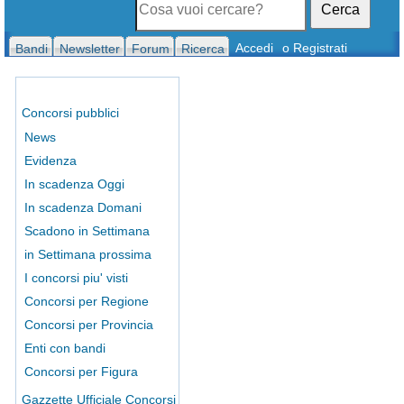
Cerca
Accedi
o Registrati
Bandi
Newsletter
Forum
Ricerca
Concorsi pubblici
News
Evidenza
In scadenza Oggi
In scadenza Domani
Scadono in Settimana
in Settimana prossima
I concorsi piu' visti
Concorsi per Regione
Concorsi per Provincia
Enti con bandi
Concorsi per Figura
Gazzette Ufficiale Concorsi