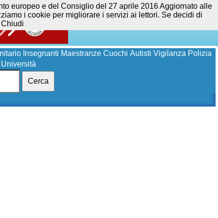
opeo e del Consiglio del 27 aprile 2016 Aggiornato alle
iamo i cookie per migliorare i servizi ai lettori. Se decidi di
Chiudi
itario
Insegnanti
Maestranze
Cuochi
Autisti
Vigilanza
Polizia
Università
Cerca