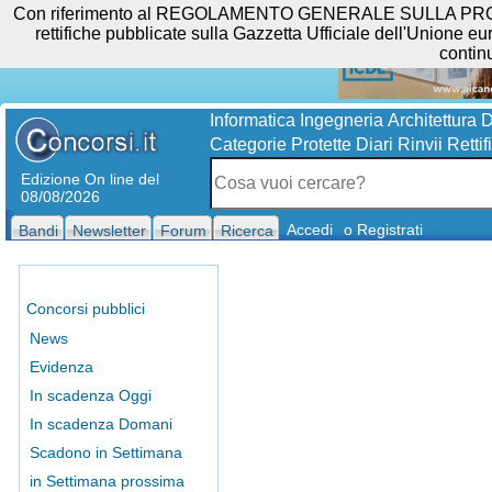
Con riferimento al REGOLAMENTO GENERALE SULLA PROTEZIO
rettifiche pubblicate sulla Gazzetta Ufficiale dell'Unione eur
contin
Informatica
Ingegneria
Architettura
D
Categorie Protette
Diari
Rinvii
Rettif
Edizione On line del
08/08/2026
Accedi
o Registrati
Bandi
Newsletter
Forum
Ricerca
Concorsi pubblici
News
Evidenza
In scadenza Oggi
In scadenza Domani
Scadono in Settimana
in Settimana prossima