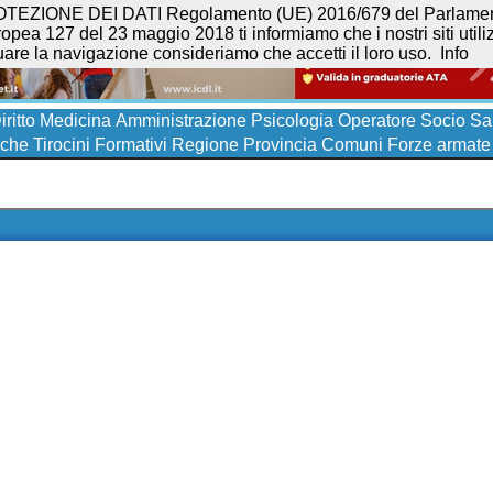
NE DEI DATI Regolamento (UE) 2016/679 del Parlamento eur
opea 127 del 23 maggio 2018 ti informiamo che i nostri siti utilizz
uare la navigazione consideriamo che accetti il loro uso.
Info
iritto
Medicina
Amministrazione
Psicologia
Operatore Socio San
iche
Tirocini Formativi
Regione
Provincia
Comuni
Forze armate