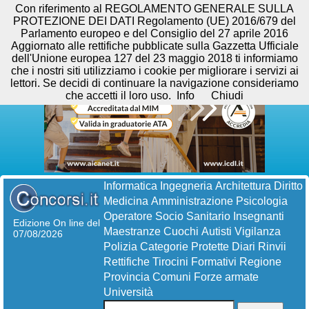
Con riferimento al REGOLAMENTO GENERALE SULLA
PROTEZIONE DEI DATI Regolamento (UE) 2016/679 del
Parlamento europeo e del Consiglio del 27 aprile 2016
Aggiornato alle rettifiche pubblicate sulla Gazzetta Ufficiale
dell'Unione europea 127 del 23 maggio 2018 ti informiamo
che i nostri siti utilizziamo i cookie per migliorare i servizi ai
lettori. Se decidi di continuare la navigazione consideriamo
che accetti il loro uso.
Info
Chiudi
Informatica
Ingegneria
Architettura
Diritto
Medicina
Amministrazione
Psicologia
Operatore Socio Sanitario
Insegnanti
Edizione On line del
Maestranze
Cuochi
Autisti
Vigilanza
07/08/2026
Polizia
Categorie Protette
Diari
Rinvii
Rettifiche
Tirocini Formativi
Regione
Provincia
Comuni
Forze armate
Università