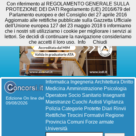
Con riferimento al REGOLAMENTO GENERALE SULLA
PROTEZIONE DEI DATI Regolamento (UE) 2016/679 del
Parlamento europeo e del Consiglio del 27 aprile 2016
Aggiornato alle rettifiche pubblicate sulla Gazzetta Ufficiale
dell'Unione europea 127 del 23 maggio 2018 ti informiamo
che i nostri siti utilizziamo i cookie per migliorare i servizi ai
lettori. Se decidi di continuare la navigazione consideriamo
che accetti il loro uso.
Info
Chiudi
Informatica
Ingegneria
Architettura
Diritto
Medicina
Amministrazione
Psicologia
Operatore Socio Sanitario
Insegnanti
Edizione On line del
Maestranze
Cuochi
Autisti
Vigilanza
09/08/2026
Polizia
Categorie Protette
Diari
Rinvii
Rettifiche
Tirocini Formativi
Regione
Provincia
Comuni
Forze armate
Università