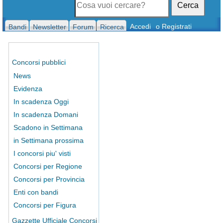
Cerca
Accedi
o Registrati
Bandi
Newsletter
Forum
Ricerca
Concorsi pubblici
News
Evidenza
In scadenza Oggi
In scadenza Domani
Scadono in Settimana
in Settimana prossima
I concorsi piu' visti
Concorsi per Regione
Concorsi per Provincia
Enti con bandi
Concorsi per Figura
Gazzette Ufficiale Concorsi