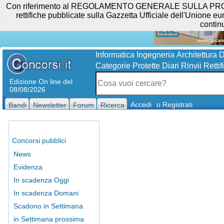
Con riferimento al REGOLAMENTO GENERALE SULLA PROTEZIO
rettifiche pubblicate sulla Gazzetta Ufficiale dell'Unione eur
contin
Informatica
Ingegneria
Architettura
D
Categorie Protette
Diari
Rinvii
Rettif
Edizione On line del
08/08/2026
Accedi
o Registrati
Bandi
Newsletter
Forum
Ricerca
Concorsi pubblici
News
Evidenza
In scadenza Oggi
In scadenza Domani
Scadono in Settimana
in Settimana prossima