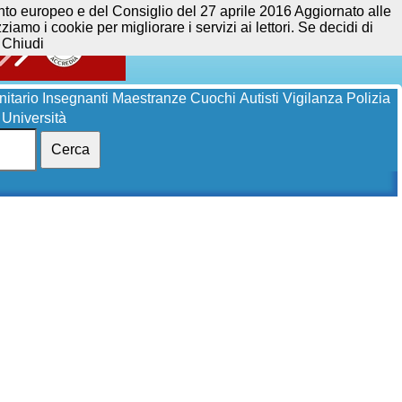
opeo e del Consiglio del 27 aprile 2016 Aggiornato alle
iamo i cookie per migliorare i servizi ai lettori. Se decidi di
Chiudi
itario
Insegnanti
Maestranze
Cuochi
Autisti
Vigilanza
Polizia
Università
Cerca