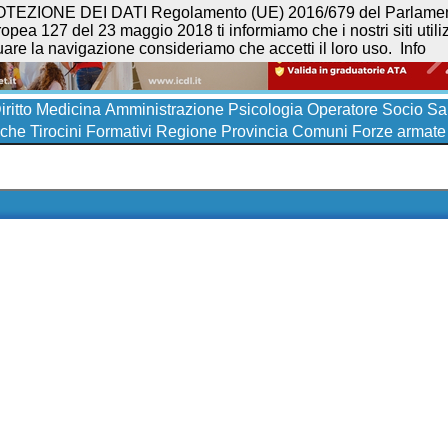
NE DEI DATI Regolamento (UE) 2016/679 del Parlamento eur
opea 127 del 23 maggio 2018 ti informiamo che i nostri siti utilizz
uare la navigazione consideriamo che accetti il loro uso.
Info
iritto
Medicina
Amministrazione
Psicologia
Operatore Socio San
iche
Tirocini Formativi
Regione
Provincia
Comuni
Forze armate