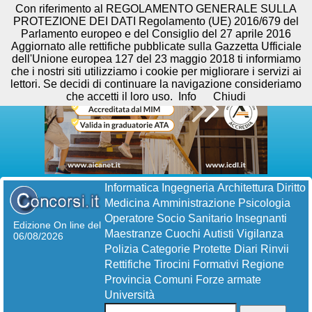
Con riferimento al REGOLAMENTO GENERALE SULLA
PROTEZIONE DEI DATI Regolamento (UE) 2016/679 del
Parlamento europeo e del Consiglio del 27 aprile 2016
Aggiornato alle rettifiche pubblicate sulla Gazzetta Ufficiale
dell'Unione europea 127 del 23 maggio 2018 ti informiamo
che i nostri siti utilizziamo i cookie per migliorare i servizi ai
lettori. Se decidi di continuare la navigazione consideriamo
che accetti il loro uso.
Info
Chiudi
Informatica
Ingegneria
Architettura
Diritto
Medicina
Amministrazione
Psicologia
Operatore Socio Sanitario
Insegnanti
Edizione On line del
Maestranze
Cuochi
Autisti
Vigilanza
06/08/2026
Polizia
Categorie Protette
Diari
Rinvii
Rettifiche
Tirocini Formativi
Regione
Provincia
Comuni
Forze armate
Università