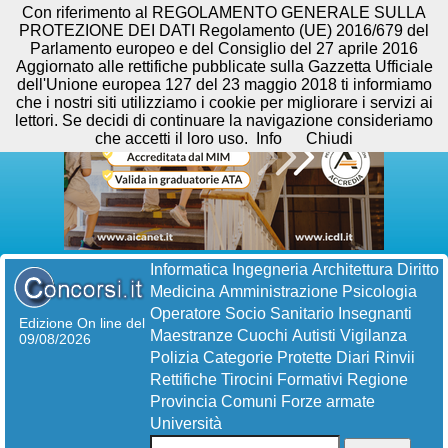
Con riferimento al REGOLAMENTO GENERALE SULLA
PROTEZIONE DEI DATI Regolamento (UE) 2016/679 del
Parlamento europeo e del Consiglio del 27 aprile 2016
Aggiornato alle rettifiche pubblicate sulla Gazzetta Ufficiale
dell'Unione europea 127 del 23 maggio 2018 ti informiamo
che i nostri siti utilizziamo i cookie per migliorare i servizi ai
lettori. Se decidi di continuare la navigazione consideriamo
che accetti il loro uso.
Info
Chiudi
Informatica
Ingegneria
Architettura
Diritto
Medicina
Amministrazione
Psicologia
Operatore Socio Sanitario
Insegnanti
Edizione On line del
Maestranze
Cuochi
Autisti
Vigilanza
09/08/2026
Polizia
Categorie Protette
Diari
Rinvii
Rettifiche
Tirocini Formativi
Regione
Provincia
Comuni
Forze armate
Università