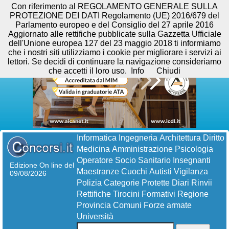
Con riferimento al REGOLAMENTO GENERALE SULLA
PROTEZIONE DEI DATI Regolamento (UE) 2016/679 del
Parlamento europeo e del Consiglio del 27 aprile 2016
Aggiornato alle rettifiche pubblicate sulla Gazzetta Ufficiale
dell'Unione europea 127 del 23 maggio 2018 ti informiamo
che i nostri siti utilizziamo i cookie per migliorare i servizi ai
lettori. Se decidi di continuare la navigazione consideriamo
che accetti il loro uso.
Info
Chiudi
Informatica
Ingegneria
Architettura
Diritto
Medicina
Amministrazione
Psicologia
Operatore Socio Sanitario
Insegnanti
Edizione On line del
Maestranze
Cuochi
Autisti
Vigilanza
09/08/2026
Polizia
Categorie Protette
Diari
Rinvii
Rettifiche
Tirocini Formativi
Regione
Provincia
Comuni
Forze armate
Università