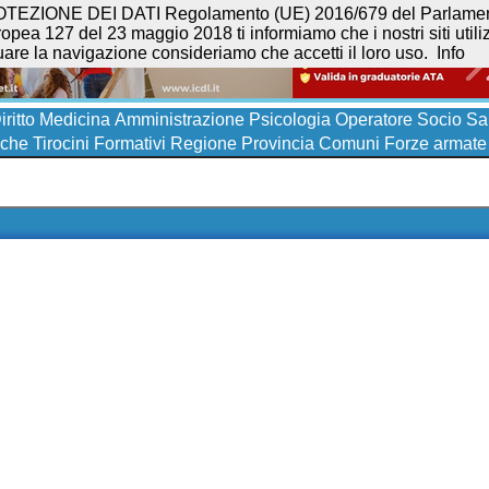
NE DEI DATI Regolamento (UE) 2016/679 del Parlamento eur
opea 127 del 23 maggio 2018 ti informiamo che i nostri siti utilizz
uare la navigazione consideriamo che accetti il loro uso.
Info
iritto
Medicina
Amministrazione
Psicologia
Operatore Socio San
iche
Tirocini Formativi
Regione
Provincia
Comuni
Forze armate