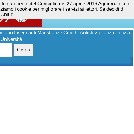
opeo e del Consiglio del 27 aprile 2016 Aggiornato alle
iamo i cookie per migliorare i servizi ai lettori. Se decidi di
Chiudi
itario
Insegnanti
Maestranze
Cuochi
Autisti
Vigilanza
Polizia
Università
Cerca