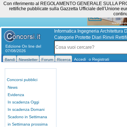
Con riferimento al REGOLAMENTO GENERALE SULLA PROTEZIO
rettifiche pubblicate sulla Gazzetta Ufficiale dell'Unione eur
contin
Informatica
Ingegneria
Architettura
D
Categorie Protette
Diari
Rinvii
Rettif
Edizione On line del
07/08/2026
Accedi
o Registrati
Bandi
Newsletter
Forum
Ricerca
Concorsi pubblici
News
Evidenza
In scadenza Oggi
In scadenza Domani
Scadono in Settimana
in Settimana prossima