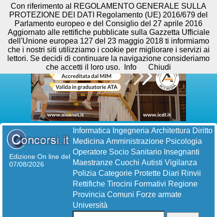
Con riferimento al REGOLAMENTO GENERALE SULLA
PROTEZIONE DEI DATI Regolamento (UE) 2016/679 del
Parlamento europeo e del Consiglio del 27 aprile 2016
Aggiornato alle rettifiche pubblicate sulla Gazzetta Ufficiale
dell'Unione europea 127 del 23 maggio 2018 ti informiamo
che i nostri siti utilizziamo i cookie per migliorare i servizi ai
lettori. Se decidi di continuare la navigazione consideriamo
che accetti il loro uso.
Info
Chiudi
Informatica
Ingegneria
Architettura
Diritto
Medicina
Amministrazione
Psicologia
Operatore Socio Sanitario
Insegnanti
Edizione On line del
Maestranze
Cuochi
Autisti
Vigilanza
07/08/2026
Polizia
Categorie Protette
Diari
Rinvii
Rettifiche
Tirocini Formativi
Regione
Provincia
Comuni
Forze armate
Università