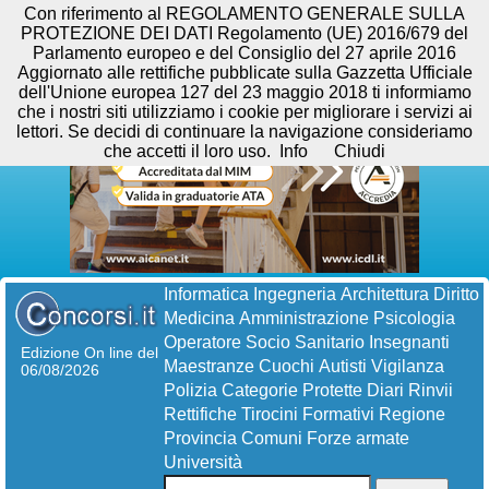
Con riferimento al REGOLAMENTO GENERALE SULLA
PROTEZIONE DEI DATI Regolamento (UE) 2016/679 del
Parlamento europeo e del Consiglio del 27 aprile 2016
Aggiornato alle rettifiche pubblicate sulla Gazzetta Ufficiale
dell'Unione europea 127 del 23 maggio 2018 ti informiamo
che i nostri siti utilizziamo i cookie per migliorare i servizi ai
lettori. Se decidi di continuare la navigazione consideriamo
che accetti il loro uso.
Info
Chiudi
Informatica
Ingegneria
Architettura
Diritto
Medicina
Amministrazione
Psicologia
Operatore Socio Sanitario
Insegnanti
Edizione On line del
Maestranze
Cuochi
Autisti
Vigilanza
06/08/2026
Polizia
Categorie Protette
Diari
Rinvii
Rettifiche
Tirocini Formativi
Regione
Provincia
Comuni
Forze armate
Università