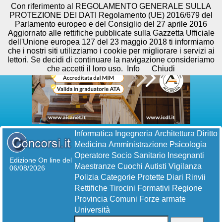
Con riferimento al REGOLAMENTO GENERALE SULLA
PROTEZIONE DEI DATI Regolamento (UE) 2016/679 del
Parlamento europeo e del Consiglio del 27 aprile 2016
Aggiornato alle rettifiche pubblicate sulla Gazzetta Ufficiale
dell'Unione europea 127 del 23 maggio 2018 ti informiamo
che i nostri siti utilizziamo i cookie per migliorare i servizi ai
lettori. Se decidi di continuare la navigazione consideriamo
che accetti il loro uso.
Info
Chiudi
Informatica
Ingegneria
Architettura
Diritto
Medicina
Amministrazione
Psicologia
Operatore Socio Sanitario
Insegnanti
Edizione On line del
Maestranze
Cuochi
Autisti
Vigilanza
06/08/2026
Polizia
Categorie Protette
Diari
Rinvii
Rettifiche
Tirocini Formativi
Regione
Provincia
Comuni
Forze armate
Università