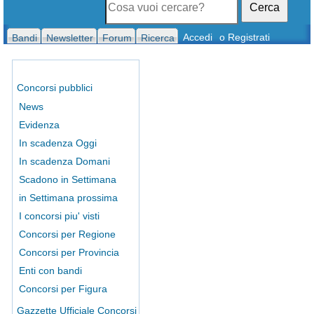
Cerca
Accedi
o Registrati
Bandi
Newsletter
Forum
Ricerca
Concorsi pubblici
News
Evidenza
In scadenza Oggi
In scadenza Domani
Scadono in Settimana
in Settimana prossima
I concorsi piu' visti
Concorsi per Regione
Concorsi per Provincia
Enti con bandi
Concorsi per Figura
Gazzette Ufficiale Concorsi