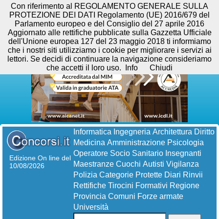
Con riferimento al REGOLAMENTO GENERALE SULLA
PROTEZIONE DEI DATI Regolamento (UE) 2016/679 del
Parlamento europeo e del Consiglio del 27 aprile 2016
Aggiornato alle rettifiche pubblicate sulla Gazzetta Ufficiale
dell'Unione europea 127 del 23 maggio 2018 ti informiamo
che i nostri siti utilizziamo i cookie per migliorare i servizi ai
lettori. Se decidi di continuare la navigazione consideriamo
che accetti il loro uso.
Info
Chiudi
Informatica
Ingegneria
Architettura
Diritto
Medicina
Amministrazione
Psicologia
Operatore Socio Sanitario
Insegnanti
Edizione On line del
Maestranze
Cuochi
Autisti
Vigilanza
10/08/2026
Polizia
Categorie Protette
Diari
Rinvii
Rettifiche
Tirocini Formativi
Regione
Provincia
Comuni
Forze armate
Università