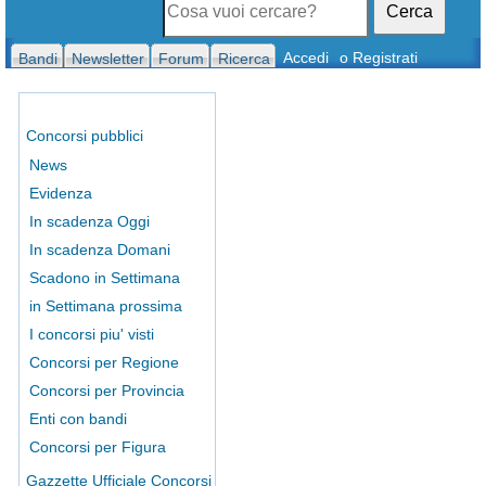
Cerca
Accedi
o Registrati
Bandi
Newsletter
Forum
Ricerca
Concorsi pubblici
News
Evidenza
In scadenza Oggi
In scadenza Domani
Scadono in Settimana
in Settimana prossima
I concorsi piu' visti
Concorsi per Regione
Concorsi per Provincia
Enti con bandi
Concorsi per Figura
Gazzette Ufficiale Concorsi