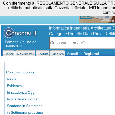
Con riferimento al REGOLAMENTO GENERALE SULLA PROTEZIO
rettifiche pubblicate sulla Gazzetta Ufficiale dell'Unione eur
contin
Informatica
Ingegneria
Architettura
D
Categorie Protette
Diari
Rinvii
Rettif
Edizione On line del
06/08/2026
Accedi
o Registrati
Bandi
Newsletter
Forum
Ricerca
Concorsi pubblici
News
Evidenza
In scadenza Oggi
In scadenza Domani
Scadono in Settimana
in Settimana prossima