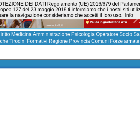
NE DEI DATI Regolamento (UE) 2016/679 del Parlamento eur
opea 127 del 23 maggio 2018 ti informiamo che i nostri siti utilizz
uare la navigazione consideriamo che accetti il loro uso.
Info
iritto
Medicina
Amministrazione
Psicologia
Operatore Socio San
iche
Tirocini Formativi
Regione
Provincia
Comuni
Forze armate