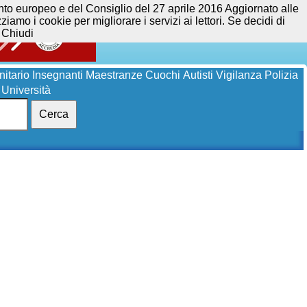
opeo e del Consiglio del 27 aprile 2016 Aggiornato alle
iamo i cookie per migliorare i servizi ai lettori. Se decidi di
Chiudi
itario
Insegnanti
Maestranze
Cuochi
Autisti
Vigilanza
Polizia
Università
Cerca