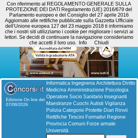
Con riferimento al REGOLAMENTO GENERALE SULLA
PROTEZIONE DEI DATI Regolamento (UE) 2016/679 del
Parlamento europeo e del Consiglio del 27 aprile 2016
Aggiornato alle rettifiche pubblicate sulla Gazzetta Ufficiale
dell'Unione europea 127 del 23 maggio 2018 ti informiamo
che i nostri siti utilizziamo i cookie per migliorare i servizi ai
lettori. Se decidi di continuare la navigazione consideriamo
che accetti il loro uso.
Info
Chiudi
Informatica
Ingegneria
Architettura
Diritto
Medicina
Amministrazione
Psicologia
Operatore Socio Sanitario
Insegnanti
Edizione On line del
Maestranze
Cuochi
Autisti
Vigilanza
07/08/2026
Polizia
Categorie Protette
Diari
Rinvii
Rettifiche
Tirocini Formativi
Regione
Provincia
Comuni
Forze armate
Università