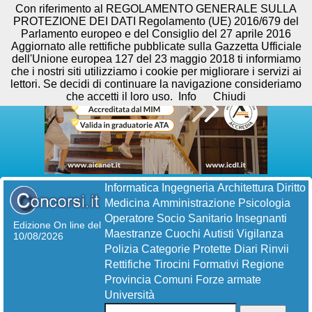
Con riferimento al REGOLAMENTO GENERALE SULLA
PROTEZIONE DEI DATI Regolamento (UE) 2016/679 del
Parlamento europeo e del Consiglio del 27 aprile 2016
Aggiornato alle rettifiche pubblicate sulla Gazzetta Ufficiale
dell'Unione europea 127 del 23 maggio 2018 ti informiamo
che i nostri siti utilizziamo i cookie per migliorare i servizi ai
lettori. Se decidi di continuare la navigazione consideriamo
che accetti il loro uso.
Info
Chiudi
Informatica
Ingegneria
Architettura
Diritto
Medicina
Amministrazione
Psicologia
Operatore Socio Sanitario
Insegnanti
Edizione On line del
Maestranze
Cuochi
Autisti
Vigilanza
10/08/2026
Polizia
Categorie Protette
Diari
Rinvii
Rettifiche
Tirocini Formativi
Regione
Provincia
Comuni
Forze armate
Università