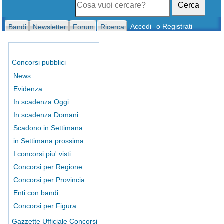
Cerca
Accedi
o Registrati
Bandi
Newsletter
Forum
Ricerca
Concorsi pubblici
News
Evidenza
In scadenza Oggi
In scadenza Domani
Scadono in Settimana
in Settimana prossima
I concorsi piu' visti
Concorsi per Regione
Concorsi per Provincia
Enti con bandi
Concorsi per Figura
Gazzette Ufficiale Concorsi