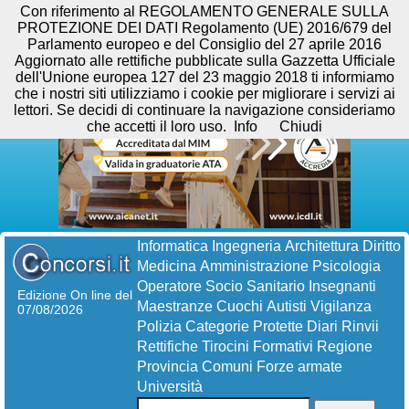
Con riferimento al REGOLAMENTO GENERALE SULLA
PROTEZIONE DEI DATI Regolamento (UE) 2016/679 del
Parlamento europeo e del Consiglio del 27 aprile 2016
Aggiornato alle rettifiche pubblicate sulla Gazzetta Ufficiale
dell'Unione europea 127 del 23 maggio 2018 ti informiamo
che i nostri siti utilizziamo i cookie per migliorare i servizi ai
lettori. Se decidi di continuare la navigazione consideriamo
che accetti il loro uso.
Info
Chiudi
Informatica
Ingegneria
Architettura
Diritto
Medicina
Amministrazione
Psicologia
Operatore Socio Sanitario
Insegnanti
Edizione On line del
Maestranze
Cuochi
Autisti
Vigilanza
07/08/2026
Polizia
Categorie Protette
Diari
Rinvii
Rettifiche
Tirocini Formativi
Regione
Provincia
Comuni
Forze armate
Università