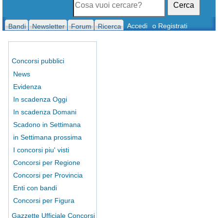
Cerca
Accedi
o Registrati
Bandi
Newsletter
Forum
Ricerca
Concorsi pubblici
News
Evidenza
In scadenza Oggi
In scadenza Domani
Scadono in Settimana
in Settimana prossima
I concorsi piu' visti
Concorsi per Regione
Concorsi per Provincia
Enti con bandi
Concorsi per Figura
Gazzette Ufficiale Concorsi