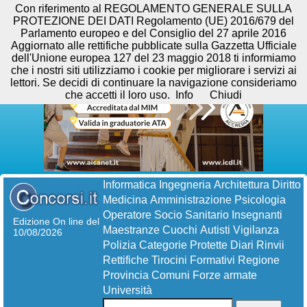
Con riferimento al REGOLAMENTO GENERALE SULLA
PROTEZIONE DEI DATI Regolamento (UE) 2016/679 del
Parlamento europeo e del Consiglio del 27 aprile 2016
Aggiornato alle rettifiche pubblicate sulla Gazzetta Ufficiale
dell'Unione europea 127 del 23 maggio 2018 ti informiamo
che i nostri siti utilizziamo i cookie per migliorare i servizi ai
lettori. Se decidi di continuare la navigazione consideriamo
che accetti il loro uso.
Info
Chiudi
Informatica
Ingegneria
Architettura
Diritto
Medicina
Amministrazione
Psicologia
Operatore Socio Sanitario
Insegnanti
Edizione On line del
Maestranze
Cuochi
Autisti
Vigilanza
10/08/2026
Polizia
Categorie Protette
Diari
Rinvii
Rettifiche
Tirocini Formativi
Regione
Provincia
Comuni
Forze armate
Università