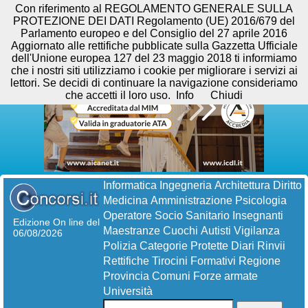
Con riferimento al REGOLAMENTO GENERALE SULLA
PROTEZIONE DEI DATI Regolamento (UE) 2016/679 del
Parlamento europeo e del Consiglio del 27 aprile 2016
Aggiornato alle rettifiche pubblicate sulla Gazzetta Ufficiale
dell'Unione europea 127 del 23 maggio 2018 ti informiamo
che i nostri siti utilizziamo i cookie per migliorare i servizi ai
lettori. Se decidi di continuare la navigazione consideriamo
che accetti il loro uso.
Info
Chiudi
Informatica
Ingegneria
Architettura
Diritto
Medicina
Amministrazione
Psicologia
Operatore Socio Sanitario
Insegnanti
Edizione On line del
Maestranze
Cuochi
Autisti
Vigilanza
06/08/2026
Polizia
Categorie Protette
Diari
Rinvii
Rettifiche
Tirocini Formativi
Regione
Provincia
Comuni
Forze armate
Università