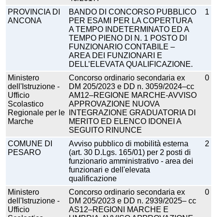
PROVINCIA DI
BANDO DI CONCORSO PUBBLICO
1
ANCONA
PER ESAMI PER LA COPERTURA
A TEMPO INDETERMINATO ED A
TEMPO PIENO DI N. 1 POSTO DI
FUNZIONARIO CONTABILE –
AREA DEI FUNZIONARI E
DELL’ELEVATA QUALIFICAZIONE.
Ministero
Concorso ordinario secondaria ex
0
dell'Istruzione -
DM 205/2023 e DD n. 3059/2024–cc
Ufficio
AM12–REGIONE MARCHE-AVVISO
Scolastico
APPROVAZIONE NUOVA
Regionale per le
INTEGRAZIONE GRADUATORIA DI
Marche
MERITO ED ELENCO IDONEI A
SEGUITO RINUNCE
COMUNE DI
Avviso pubblico di mobilità esterna
2
PESARO
(art. 30 D.Lgs. 165/01) per 2 posti di
funzionario amministrativo - area dei
funzionari e dell'elevata
qualificazione
Ministero
Concorso ordinario secondaria ex
0
dell'Istruzione -
DM 205/2023 e DD n. 2939/2025– cc
Ufficio
AS12–REGIONI MARCHE E