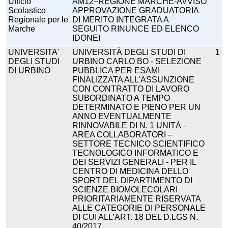
Ufficio
AM12–REGIONE MARCHE-AVVISO
Scolastico
APPROVAZIONE GRADUATORIA
Regionale per le
DI MERITO INTEGRATA A
Marche
SEGUITO RINUNCE ED ELENCO
IDONEI
UNIVERSITA'
UNIVERSITÀ DEGLI STUDI DI
1
DEGLI STUDI
URBINO CARLO BO - SELEZIONE
DI URBINO
PUBBLICA PER ESAMI
FINALIZZATA ALL'ASSUNZIONE
CON CONTRATTO DI LAVORO
SUBORDINATO A TEMPO
DETERMINATO E PIENO PER UN
ANNO EVENTUALMENTE
RINNOVABILE DI N. 1 UNITÀ -
AREA COLLABORATORI –
SETTORE TECNICO SCIENTIFICO
TECNOLOGICO INFORMATICO E
DEI SERVIZI GENERALI - PER IL
CENTRO DI MEDICINA DELLO
SPORT DEL DIPARTIMENTO DI
SCIENZE BIOMOLECOLARI
PRIORITARIAMENTE RISERVATA
ALLE CATEGORIE DI PERSONALE
DI CUI ALL’ART. 18 DEL D.LGS N.
40/2017.