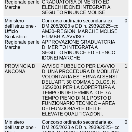
Regionale per le
GRADUATORIA DI MERITO ED
Marche
ELENCHI IDONEI INTEGRATI A
SEGUITO RINUNCE MOLISE
Ministero
Concorso ordinario secondaria ex
0
dell'Istruzione -
DM 205/2023 e DD n. 2939/2025–cc
Ufficio
AM30–REGIONI MARCHE MOLISE
Scolastico
E UMBRIA-AVVISO
Regionale per le
APPROVAZIONE GRADUATORIA
Marche
DI MERITO INTEGRATA A
SEGUITO RINUNCE ED ELENCO
IDONEI MARCHE
PROVINCIA DI
AVVISO PUBBLICO PER L’AVVIO
1
ANCONA
DI UNA PROCEDURA DI MOBILITA’
VOLONTARIA ESTERNA AI SENSI
DELL’ART. 30 COMMA 1 D.LGS. N.
165/2001 PER LA COPERTURA A
TEMPO INDETERMINATO ED A
TEMPO PIENO DI N.1 POSTO DI
FUNZIONARIO TECNICO – AREA
DEI FUNZIONARI E DELLE
ELEVATE QUALIFICAZIONI.
Ministero
Concorso ordinario secondaria ex
0
dell'Istruzione -
DM 205/2023 e DD n. 2939/2025– cc