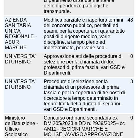
Dipartimento di salute mentale e
delle dipendenze patologiche
transmurale.
AZIENDA
Modifica parziale e riapertura termini
48
SANITARIA
del concorso pubblico, per titoli ed
UNICA
esami, per la copertura di quarantotto
REGIONALE -
posti di dirigente medico, varie
ASUR
discipline, a tempo pieno ed
MARCHE
indeterminato, per varie sedi.
UNIVERSITA'
Approvazione atti delle procedure di
0
DI URBINO
selezione per la chiamata di due
professori di prima fascia, vari GSD e
Dipartimenti.
UNIVERSITA'
Procedure di selezione per la
3
DI URBINO
chiamata di un professore di prima
fascia e per la copertura di tre posti di
ricercatore a tempo determinato in
tenure track della durata di sei anni,
vari GSD e Dipartimenti.
Ministero
Concorso ordinario secondaria ex
0
dell'Istruzione -
DM 205/2023 e DD n. 2939/2025– cc
Ufficio
AM12–REGIONI MARCHE E
Scolastico
MOLISE -AVVISO APPROVAZIONE