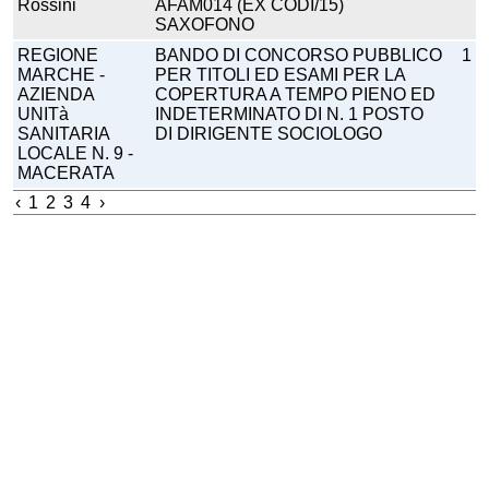
Rossini
AFAM014 (EX CODI/15)
SAXOFONO
REGIONE
BANDO DI CONCORSO PUBBLICO
1
MARCHE -
PER TITOLI ED ESAMI PER LA
AZIENDA
COPERTURA A TEMPO PIENO ED
UNITà
INDETERMINATO DI N. 1 POSTO
SANITARIA
DI DIRIGENTE SOCIOLOGO
LOCALE N. 9 -
MACERATA
‹
1
2
3
4
›