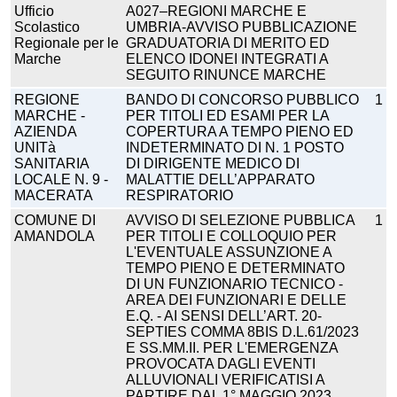
Ufficio
A027–REGIONI MARCHE E
Scolastico
UMBRIA-AVVISO PUBBLICAZIONE
Regionale per le
GRADUATORIA DI MERITO ED
Marche
ELENCO IDONEI INTEGRATI A
SEGUITO RINUNCE MARCHE
REGIONE
BANDO DI CONCORSO PUBBLICO
1
MARCHE -
PER TITOLI ED ESAMI PER LA
AZIENDA
COPERTURA A TEMPO PIENO ED
UNITà
INDETERMINATO DI N. 1 POSTO
SANITARIA
DI DIRIGENTE MEDICO DI
LOCALE N. 9 -
MALATTIE DELL’APPARATO
MACERATA
RESPIRATORIO
COMUNE DI
AVVISO DI SELEZIONE PUBBLICA
1
AMANDOLA
PER TITOLI E COLLOQUIO PER
L'EVENTUALE ASSUNZIONE A
TEMPO PIENO E DETERMINATO
DI UN FUNZIONARIO TECNICO -
AREA DEI FUNZIONARI E DELLE
E.Q. - AI SENSI DELL’ART. 20-
SEPTIES COMMA 8BIS D.L.61/2023
E SS.MM.II. PER L'EMERGENZA
PROVOCATA DAGLI EVENTI
ALLUVIONALI VERIFICATISI A
PARTIRE DAL 1° MAGGIO 2023