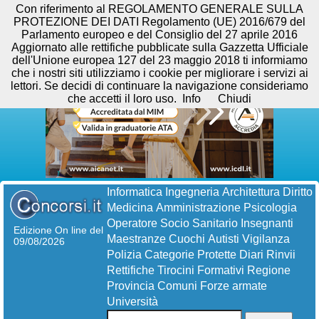
Con riferimento al REGOLAMENTO GENERALE SULLA
PROTEZIONE DEI DATI Regolamento (UE) 2016/679 del
Parlamento europeo e del Consiglio del 27 aprile 2016
Aggiornato alle rettifiche pubblicate sulla Gazzetta Ufficiale
dell'Unione europea 127 del 23 maggio 2018 ti informiamo
che i nostri siti utilizziamo i cookie per migliorare i servizi ai
lettori. Se decidi di continuare la navigazione consideriamo
che accetti il loro uso.
Info
Chiudi
Informatica
Ingegneria
Architettura
Diritto
Medicina
Amministrazione
Psicologia
Operatore Socio Sanitario
Insegnanti
Edizione On line del
Maestranze
Cuochi
Autisti
Vigilanza
09/08/2026
Polizia
Categorie Protette
Diari
Rinvii
Rettifiche
Tirocini Formativi
Regione
Provincia
Comuni
Forze armate
Università