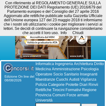
Con riferimento al REGOLAMENTO GENERALE SULLA
PROTEZIONE DEI DATI Regolamento (UE) 2016/679 del
Parlamento europeo e del Consiglio del 27 aprile 2016
Aggiornato alle rettifiche pubblicate sulla Gazzetta Ufficiale
dell'Unione europea 127 del 23 maggio 2018 ti informiamo
che i nostri siti utilizziamo i cookie per migliorare i servizi ai
lettori. Se decidi di continuare la navigazione consideriamo
che accetti il loro uso.
Info
Chiudi
Informatica
Ingegneria
Architettura
Diritto
Medicina
Amministrazione
Psicologia
Operatore Socio Sanitario
Insegnanti
Edizione On line del
Maestranze
Cuochi
Autisti
Vigilanza
08/08/2026
Polizia
Categorie Protette
Diari
Rinvii
Rettifiche
Tirocini Formativi
Regione
Provincia
Comuni
Forze armate
Università