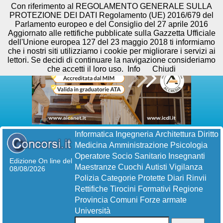
Con riferimento al REGOLAMENTO GENERALE SULLA
PROTEZIONE DEI DATI Regolamento (UE) 2016/679 del
Parlamento europeo e del Consiglio del 27 aprile 2016
Aggiornato alle rettifiche pubblicate sulla Gazzetta Ufficiale
dell'Unione europea 127 del 23 maggio 2018 ti informiamo
che i nostri siti utilizziamo i cookie per migliorare i servizi ai
lettori. Se decidi di continuare la navigazione consideriamo
che accetti il loro uso.
Info
Chiudi
Informatica
Ingegneria
Architettura
Diritto
Medicina
Amministrazione
Psicologia
Operatore Socio Sanitario
Insegnanti
Edizione On line del
Maestranze
Cuochi
Autisti
Vigilanza
08/08/2026
Polizia
Categorie Protette
Diari
Rinvii
Rettifiche
Tirocini Formativi
Regione
Provincia
Comuni
Forze armate
Università