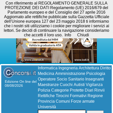
Con riferimento al REGOLAMENTO GENERALE SULLA
PROTEZIONE DEI DATI Regolamento (UE) 2016/679 del
Parlamento europeo e del Consiglio del 27 aprile 2016
Aggiornato alle rettifiche pubblicate sulla Gazzetta Ufficiale
dell'Unione europea 127 del 23 maggio 2018 ti informiamo
che i nostri siti utilizziamo i cookie per migliorare i servizi ai
lettori. Se decidi di continuare la navigazione consideriamo
che accetti il loro uso.
Info
Chiudi
Informatica
Ingegneria
Architettura
Diritto
Medicina
Amministrazione
Psicologia
Operatore Socio Sanitario
Insegnanti
Edizione On line del
Maestranze
Cuochi
Autisti
Vigilanza
08/08/2026
Polizia
Categorie Protette
Diari
Rinvii
Rettifiche
Tirocini Formativi
Regione
Provincia
Comuni
Forze armate
Università