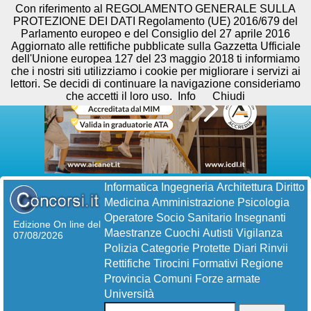
Con riferimento al REGOLAMENTO GENERALE SULLA
PROTEZIONE DEI DATI Regolamento (UE) 2016/679 del
Parlamento europeo e del Consiglio del 27 aprile 2016
Aggiornato alle rettifiche pubblicate sulla Gazzetta Ufficiale
dell'Unione europea 127 del 23 maggio 2018 ti informiamo
che i nostri siti utilizziamo i cookie per migliorare i servizi ai
lettori. Se decidi di continuare la navigazione consideriamo
che accetti il loro uso.
Info
Chiudi
Informatica
Ingegneria
Architettura
Diritto
Medicina
Amministrazione
Psicologia
Operatore Socio Sanitario
Insegnanti
Edizione On line del
Maestranze
Cuochi
Autisti
Vigilanza
07/08/2026
Polizia
Categorie Protette
Diari
Rinvii
Rettifiche
Tirocini Formativi
Regione
Provincia
Comuni
Forze armate
Università