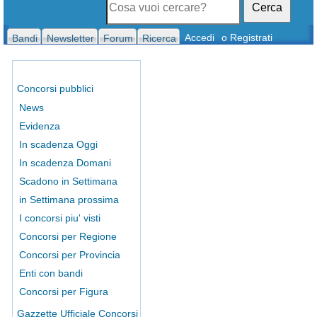
Cerca
Accedi
o Registrati
Bandi
Newsletter
Forum
Ricerca
Concorsi pubblici
News
Evidenza
In scadenza Oggi
In scadenza Domani
Scadono in Settimana
in Settimana prossima
I concorsi piu' visti
Concorsi per Regione
Concorsi per Provincia
Enti con bandi
Concorsi per Figura
Gazzette Ufficiale Concorsi