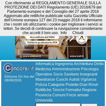
Con riferimento al REGOLAMENTO GENERALE SULLA
PROTEZIONE DEI DATI Regolamento (UE) 2016/679 del
Parlamento europeo e del Consiglio del 27 aprile 2016
Aggiornato alle rettifiche pubblicate sulla Gazzetta Ufficiale
dell'Unione europea 127 del 23 maggio 2018 ti informiamo
che i nostri siti utilizziamo i cookie per migliorare i servizi ai
lettori. Se decidi di continuare la navigazione consideriamo
che accetti il loro uso.
Info
Chiudi
Informatica
Ingegneria
Architettura
Diritto
Medicina
Amministrazione
Psicologia
Operatore Socio Sanitario
Insegnanti
Edizione On line del
Maestranze
Cuochi
Autisti
Vigilanza
08/08/2026
Polizia
Categorie Protette
Diari
Rinvii
Rettifiche
Tirocini Formativi
Regione
Provincia
Comuni
Forze armate
Università