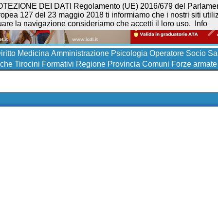
NE DEI DATI Regolamento (UE) 2016/679 del Parlamento eur
opea 127 del 23 maggio 2018 ti informiamo che i nostri siti utilizz
uare la navigazione consideriamo che accetti il loro uso.
Info
iritto
Medicina
Amministrazione
Psicologia
Operatore Socio San
iche
Tirocini Formativi
Regione
Provincia
Comuni
Forze armate