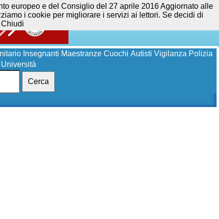
opeo e del Consiglio del 27 aprile 2016 Aggiornato alle
iamo i cookie per migliorare i servizi ai lettori. Se decidi di
Chiudi
itario
Insegnanti
Maestranze
Cuochi
Autisti
Vigilanza
Polizia
Università
Cerca