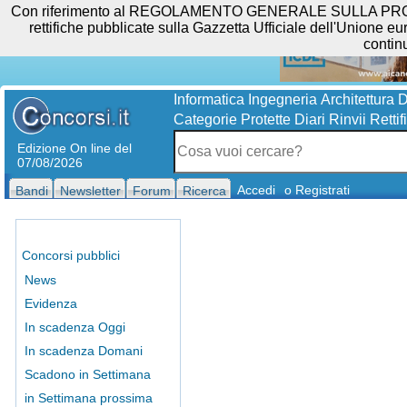
Con riferimento al REGOLAMENTO GENERALE SULLA PROTEZIO
rettifiche pubblicate sulla Gazzetta Ufficiale dell'Unione eur
contin
Informatica
Ingegneria
Architettura
D
Categorie Protette
Diari
Rinvii
Rettif
Edizione On line del
07/08/2026
Accedi
o Registrati
Bandi
Newsletter
Forum
Ricerca
Concorsi pubblici
News
Evidenza
In scadenza Oggi
In scadenza Domani
Scadono in Settimana
in Settimana prossima