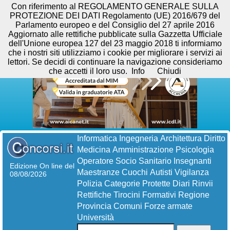
Con riferimento al REGOLAMENTO GENERALE SULLA
PROTEZIONE DEI DATI Regolamento (UE) 2016/679 del
Parlamento europeo e del Consiglio del 27 aprile 2016
Aggiornato alle rettifiche pubblicate sulla Gazzetta Ufficiale
dell'Unione europea 127 del 23 maggio 2018 ti informiamo
che i nostri siti utilizziamo i cookie per migliorare i servizi ai
lettori. Se decidi di continuare la navigazione consideriamo
che accetti il loro uso.
Info
Chiudi
Informatica
Ingegneria
Architettura
Diritto
Medicina
Amministrazione
Psicologia
Operatore Socio Sanitario
Insegnanti
Edizione On line del
Maestranze
Cuochi
Autisti
Vigilanza
08/08/2026
Polizia
Categorie Protette
Diari
Rinvii
Rettifiche
Tirocini Formativi
Regione
Provincia
Comuni
Forze armate
Università