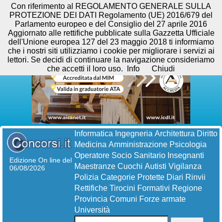
Con riferimento al REGOLAMENTO GENERALE SULLA
PROTEZIONE DEI DATI Regolamento (UE) 2016/679 del
Parlamento europeo e del Consiglio del 27 aprile 2016
Aggiornato alle rettifiche pubblicate sulla Gazzetta Ufficiale
dell'Unione europea 127 del 23 maggio 2018 ti informiamo
che i nostri siti utilizziamo i cookie per migliorare i servizi ai
lettori. Se decidi di continuare la navigazione consideriamo
che accetti il loro uso.
Info
Chiudi
Informatica
Ingegneria
Architettura
Diritto
Medicina
Amministrazione
Psicologia
Operatore Socio Sanitario
Insegnanti
Edizione On line del
Maestranze
Cuochi
Autisti
Vigilanza
06/08/2026
Polizia
Categorie Protette
Diari
Rinvii
Rettifiche
Tirocini Formativi
Regione
Provincia
Comuni
Forze armate
Università