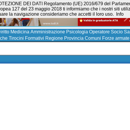
NE DEI DATI Regolamento (UE) 2016/679 del Parlamento eur
opea 127 del 23 maggio 2018 ti informiamo che i nostri siti utilizz
uare la navigazione consideriamo che accetti il loro uso.
Info
iritto
Medicina
Amministrazione
Psicologia
Operatore Socio San
iche
Tirocini Formativi
Regione
Provincia
Comuni
Forze armate