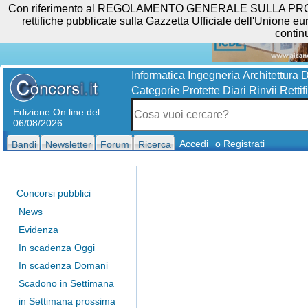
Con riferimento al REGOLAMENTO GENERALE SULLA PROTEZIO
rettifiche pubblicate sulla Gazzetta Ufficiale dell'Unione eur
contin
Informatica
Ingegneria
Architettura
D
Categorie Protette
Diari
Rinvii
Rettif
Edizione On line del
06/08/2026
Accedi
o Registrati
Bandi
Newsletter
Forum
Ricerca
Concorsi pubblici
News
Evidenza
In scadenza Oggi
In scadenza Domani
Scadono in Settimana
in Settimana prossima