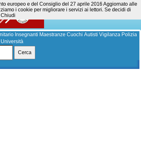
opeo e del Consiglio del 27 aprile 2016 Aggiornato alle
iamo i cookie per migliorare i servizi ai lettori. Se decidi di
Chiudi
itario
Insegnanti
Maestranze
Cuochi
Autisti
Vigilanza
Polizia
Università
Cerca