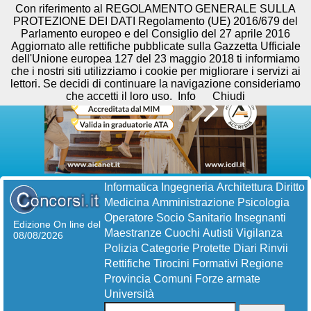
Con riferimento al REGOLAMENTO GENERALE SULLA
PROTEZIONE DEI DATI Regolamento (UE) 2016/679 del
Parlamento europeo e del Consiglio del 27 aprile 2016
Aggiornato alle rettifiche pubblicate sulla Gazzetta Ufficiale
dell'Unione europea 127 del 23 maggio 2018 ti informiamo
che i nostri siti utilizziamo i cookie per migliorare i servizi ai
lettori. Se decidi di continuare la navigazione consideriamo
che accetti il loro uso.
Info
Chiudi
Informatica
Ingegneria
Architettura
Diritto
Medicina
Amministrazione
Psicologia
Operatore Socio Sanitario
Insegnanti
Edizione On line del
Maestranze
Cuochi
Autisti
Vigilanza
08/08/2026
Polizia
Categorie Protette
Diari
Rinvii
Rettifiche
Tirocini Formativi
Regione
Provincia
Comuni
Forze armate
Università