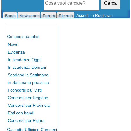
Cerca
Accedi
o Registrati
Bandi
Newsletter
Forum
Ricerca
Concorsi pubblici
News
Evidenza
In scadenza Oggi
In scadenza Domani
Scadono in Settimana
in Settimana prossima
I concorsi piu' visti
Concorsi per Regione
Concorsi per Provincia
Enti con bandi
Concorsi per Figura
Gazzette Ufficiale Concorsi