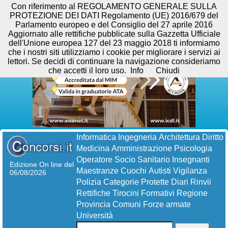
Con riferimento al REGOLAMENTO GENERALE SULLA
PROTEZIONE DEI DATI Regolamento (UE) 2016/679 del
Parlamento europeo e del Consiglio del 27 aprile 2016
Aggiornato alle rettifiche pubblicate sulla Gazzetta Ufficiale
dell'Unione europea 127 del 23 maggio 2018 ti informiamo
che i nostri siti utilizziamo i cookie per migliorare i servizi ai
lettori. Se decidi di continuare la navigazione consideriamo
che accetti il loro uso.
Info
Chiudi
Informatica
Ingegneria
Architettura
Diritto
Medicina
Amministrazione
Psicologia
Operatore Socio Sanitario
Insegnanti
Edizione On line del
Maestranze
Cuochi
Autisti
Vigilanza
06/08/2026
Polizia
Categorie Protette
Diari
Rinvii
Rettifiche
Tirocini Formativi
Regione
Provincia
Comuni
Forze armate
Università