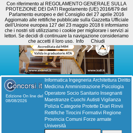
Con riferimento al REGOLAMENTO GENERALE SULLA
PROTEZIONE DEI DATI Regolamento (UE) 2016/679 del
Parlamento europeo e del Consiglio del 27 aprile 2016
Aggiornato alle rettifiche pubblicate sulla Gazzetta Ufficiale
dell'Unione europea 127 del 23 maggio 2018 ti informiamo
che i nostri siti utilizziamo i cookie per migliorare i servizi ai
lettori. Se decidi di continuare la navigazione consideriamo
che accetti il loro uso.
Info
Chiudi
Informatica
Ingegneria
Architettura
Diritto
Medicina
Amministrazione
Psicologia
Operatore Socio Sanitario
Insegnanti
Edizione On line del
Maestranze
Cuochi
Autisti
Vigilanza
08/08/2026
Polizia
Categorie Protette
Diari
Rinvii
Rettifiche
Tirocini Formativi
Regione
Provincia
Comuni
Forze armate
Università