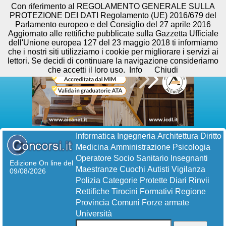
Con riferimento al REGOLAMENTO GENERALE SULLA
PROTEZIONE DEI DATI Regolamento (UE) 2016/679 del
Parlamento europeo e del Consiglio del 27 aprile 2016
Aggiornato alle rettifiche pubblicate sulla Gazzetta Ufficiale
dell'Unione europea 127 del 23 maggio 2018 ti informiamo
che i nostri siti utilizziamo i cookie per migliorare i servizi ai
lettori. Se decidi di continuare la navigazione consideriamo
che accetti il loro uso.
Info
Chiudi
Informatica
Ingegneria
Architettura
Diritto
Medicina
Amministrazione
Psicologia
Operatore Socio Sanitario
Insegnanti
Edizione On line del
Maestranze
Cuochi
Autisti
Vigilanza
09/08/2026
Polizia
Categorie Protette
Diari
Rinvii
Rettifiche
Tirocini Formativi
Regione
Provincia
Comuni
Forze armate
Università