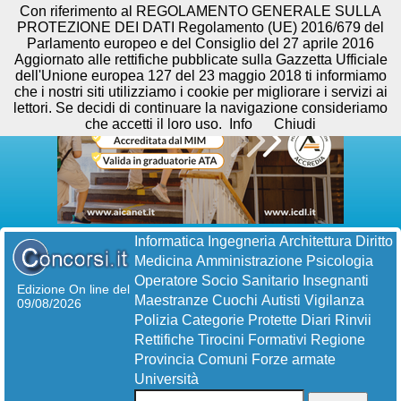
Con riferimento al REGOLAMENTO GENERALE SULLA
PROTEZIONE DEI DATI Regolamento (UE) 2016/679 del
Parlamento europeo e del Consiglio del 27 aprile 2016
Aggiornato alle rettifiche pubblicate sulla Gazzetta Ufficiale
dell'Unione europea 127 del 23 maggio 2018 ti informiamo
che i nostri siti utilizziamo i cookie per migliorare i servizi ai
lettori. Se decidi di continuare la navigazione consideriamo
che accetti il loro uso.
Info
Chiudi
Informatica
Ingegneria
Architettura
Diritto
Medicina
Amministrazione
Psicologia
Operatore Socio Sanitario
Insegnanti
Edizione On line del
Maestranze
Cuochi
Autisti
Vigilanza
09/08/2026
Polizia
Categorie Protette
Diari
Rinvii
Rettifiche
Tirocini Formativi
Regione
Provincia
Comuni
Forze armate
Università