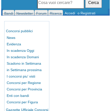
Cerca
Accedi
o Registrati
Bandi
Newsletter
Forum
Ricerca
Concorsi pubblici
News
Evidenza
In scadenza Oggi
In scadenza Domani
Scadono in Settimana
in Settimana prossima
I concorsi piu' visti
Concorsi per Regione
Concorsi per Provincia
Enti con bandi
Concorsi per Figura
Gazzette Ufficiale Concorsi