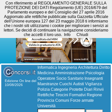
Con riferimento al REGOLAMENTO GENERALE SULLA
PROTEZIONE DEI DATI Regolamento (UE) 2016/679 del
Parlamento europeo e del Consiglio del 27 aprile 2016
Aggiornato alle rettifiche pubblicate sulla Gazzetta Ufficiale
dell'Unione europea 127 del 23 maggio 2018 ti informiamo
che i nostri siti utilizziamo i cookie per migliorare i servizi ai
lettori. Se decidi di continuare la navigazione consideriamo
che accetti il loro uso.
Info
Chiudi
Informatica
Ingegneria
Architettura
Diritto
Medicina
Amministrazione
Psicologia
Operatore Socio Sanitario
Insegnanti
Edizione On line del
Maestranze
Cuochi
Autisti
Vigilanza
10/08/2026
Polizia
Categorie Protette
Diari
Rinvii
Rettifiche
Tirocini Formativi
Regione
Provincia
Comuni
Forze armate
Università