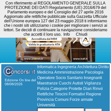
Con riferimento al REGOLAMENTO GENERALE SULLA
PROTEZIONE DEI DATI Regolamento (UE) 2016/679 del
Parlamento europeo e del Consiglio del 27 aprile 2016
Aggiornato alle rettifiche pubblicate sulla Gazzetta Ufficiale
dell'Unione europea 127 del 23 maggio 2018 ti informiamo
che i nostri siti utilizziamo i cookie per migliorare i servizi ai
lettori. Se decidi di continuare la navigazione consideriamo
che accetti il loro uso.
Info
Chiudi
Informatica
Ingegneria
Architettura
Diritto
Medicina
Amministrazione
Psicologia
Operatore Socio Sanitario
Insegnanti
Edizione On line del
Maestranze
Cuochi
Autisti
Vigilanza
08/08/2026
Polizia
Categorie Protette
Diari
Rinvii
Rettifiche
Tirocini Formativi
Regione
Provincia
Comuni
Forze armate
Università