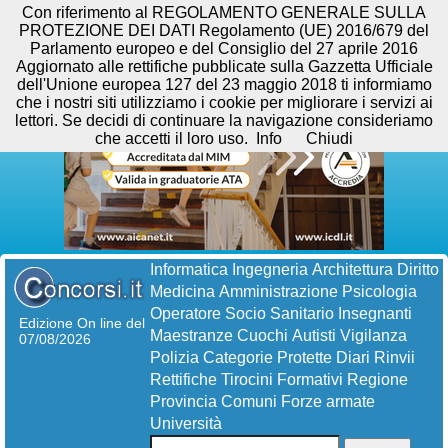
Con riferimento al REGOLAMENTO GENERALE SULLA
PROTEZIONE DEI DATI Regolamento (UE) 2016/679 del
Parlamento europeo e del Consiglio del 27 aprile 2016
Aggiornato alle rettifiche pubblicate sulla Gazzetta Ufficiale
dell'Unione europea 127 del 23 maggio 2018 ti informiamo
che i nostri siti utilizziamo i cookie per migliorare i servizi ai
lettori. Se decidi di continuare la navigazione consideriamo
che accetti il loro uso.
Info
Chiudi
Informatica
Ingegneria
Architettura
Diritto
Medicina
Amministrazione
Psicologia
Operatore Socio Sanitario
Insegnanti
Edizione On line del
Maestranze
Cuochi
Autisti
Vigilanza
07/08/2026
Polizia
Categorie Protette
Diari
Rinvii
Rettifiche
Tirocini Formativi
Regione
Provincia
Comuni
Forze armate
Università