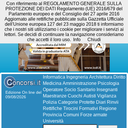
Con riferimento al REGOLAMENTO GENERALE SULLA
PROTEZIONE DEI DATI Regolamento (UE) 2016/679 del
Parlamento europeo e del Consiglio del 27 aprile 2016
Aggiornato alle rettifiche pubblicate sulla Gazzetta Ufficiale
dell'Unione europea 127 del 23 maggio 2018 ti informiamo
che i nostri siti utilizziamo i cookie per migliorare i servizi ai
lettori. Se decidi di continuare la navigazione consideriamo
che accetti il loro uso.
Info
Chiudi
Informatica
Ingegneria
Architettura
Diritto
Medicina
Amministrazione
Psicologia
Operatore Socio Sanitario
Insegnanti
Edizione On line del
Maestranze
Cuochi
Autisti
Vigilanza
09/08/2026
Polizia
Categorie Protette
Diari
Rinvii
Rettifiche
Tirocini Formativi
Regione
Provincia
Comuni
Forze armate
Università