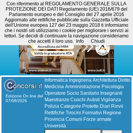
Con riferimento al REGOLAMENTO GENERALE SULLA
PROTEZIONE DEI DATI Regolamento (UE) 2016/679 del
Parlamento europeo e del Consiglio del 27 aprile 2016
Aggiornato alle rettifiche pubblicate sulla Gazzetta Ufficiale
dell'Unione europea 127 del 23 maggio 2018 ti informiamo
che i nostri siti utilizziamo i cookie per migliorare i servizi ai
lettori. Se decidi di continuare la navigazione consideriamo
che accetti il loro uso.
Info
Chiudi
Informatica
Ingegneria
Architettura
Diritto
Medicina
Amministrazione
Psicologia
Operatore Socio Sanitario
Insegnanti
Edizione On line del
Maestranze
Cuochi
Autisti
Vigilanza
07/08/2026
Polizia
Categorie Protette
Diari
Rinvii
Rettifiche
Tirocini Formativi
Regione
Provincia
Comuni
Forze armate
Università